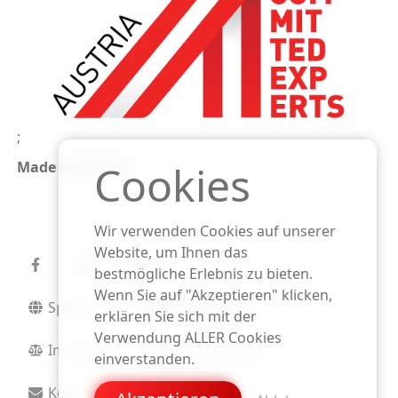
;
Cookies
Made in Austria
Wir verwenden Cookies auf unserer
Website, um Ihnen das
bestmögliche Erlebnis zu bieten.
Wenn Sie auf "Akzeptieren" klicken,
Sprachen
Bedingungen
erklären Sie sich mit der
Verwendung ALLER Cookies
Impressum
Datenschutz
einverstanden.
Kontakt
Presse